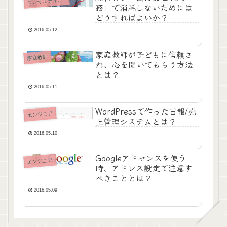
コ
務」で消耗しないためには
どうすればよいか？
2016.05.12
家庭教師が子どもに信頼さ
家庭教師
れ、心を開いてもらう方法
とは？
2016.05.11
WordPressで作った日報/売
エンジニア
上管理システムとは？
2016.05.10
Googleアドセンスを使う
エンジニア
時、アドレス設定で注意す
べきこととは？
2016.05.09