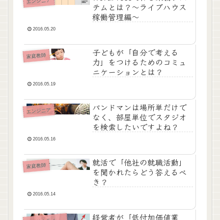
エンジニア
テムとは？～ライブハウス
稼働管理編～
2016.05.20
子どもが「自分で考える
家庭教師
力」をつけるためのコミュ
ニケーションとは？
2016.05.19
バンドマンは場所単だけで
エンジニア
なく、部屋単位でスタジオ
を検索したいですよね？
2016.05.16
就活で「他社の就職活動」
家庭教師
を聞かれたらどう答えるべ
き？
2016.05.14
経営者が「低付加価値業
ンサルティング