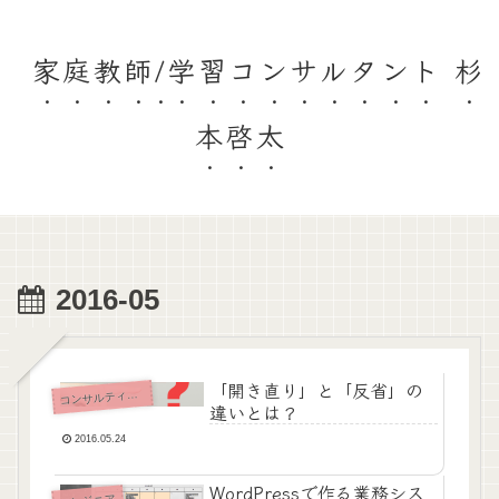
家庭教師/学習コンサルタント 杉
本啓太
2016-05
「開き直り」と「反省」の
コ
ンサルティング
違いとは？
2016.05.24
WordPressで作る業務シス